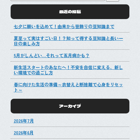
最近の投稿
七夕に願いを込めて！由来から笹飾りの豆知識まで
夏至って実はすごい日！？知って得する豆知識と長い一
日の楽しみ方
5月がしんどい…それって五月病かも？
新生活スタートのあなたへ！不安を自信に変える、新し
い環境での過ごし方
春に向けた生活の準備～衣替えと断捨離で心身をリセッ
ト～
アーカイブ
2026年7月
2026年6月