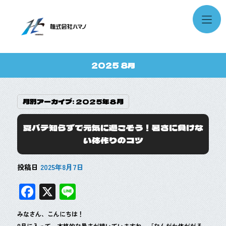
2025 8月
月別アーカイブ:
2025年8月
夏バテ知らずで元気に過ごそう！暑さに負けな
い体作りのコツ
投稿日
2025年8月7日
F
X
Li
ac
n
みなさん、こんにちは！
e
e
8月に入って、本格的な暑さが続いていますね。「なんだか体がだる