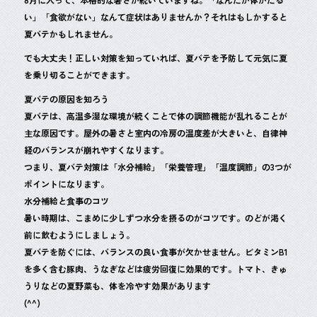
b
い」「食欲がない」なんて症状はありませんか？それはもしかすると
o
夏バテかもしれません。
o
でも大丈夫！正しい対策を知っていれば、夏バテを予防して元気に夏
を乗り切ることができます。
k
夏バテの原因を知ろう
夏バテは、高温多湿な環境が続くことで体の調節機能が乱れることが
主な原因です。屋外の暑さと室内の冷房の温度差が大きいと、自律神
経のバランスが崩れやすくなります。
つまり、夏バテ対策は「水分補給」「栄養管理」「温度調節」の3つが
ポイントになります。
水分補給と食事のコツ
暑い時期は、こまめに少しずつ水分を摂るのがコツです。のどが渇く
前に飲むようにしましょう。
夏バテを防ぐには、バランスの良い食事が欠かせません。ビタミンB1
を多く含む豚肉、うなぎなどは疲労回復に効果的です。トマト、きゅ
うりなどの夏野菜も、体を冷やす効果があります
(^^)