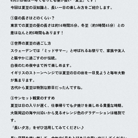
b
今回は夏至の豆知識と、長い一日の楽しみ方をご紹介します。
o
①昼の長さはどのくらい？
o
東京での夏至の昼の長さは約14時間35分。冬至（約9時間45分）との
差はなんと約5時間もあります！
k
②世界の夏至の過ごし方
スウェーデンでは「ミッドサマー」と呼ばれるお祭りで、家族や友人
と賑やかに過ごすのが伝統。
白夜のため夜中まで外で楽しめます。
イギリスのストーンヘンジでは夏至の日の出を一目見ようと毎年大勢
が集まります。
古代から夏至は特別な節目だったんですね。
③サンセット観賞のすすめ
夏至は日の入りが遅く、仕事帰りでも夕焼けを楽しめる貴重な時期。
大阪周辺の海や川沿いから見るオレンジ色のグラデーションは格別で
す。
「長い夕方」をぜひ活用してみてください♪
長い昼間を使い倒して、今年の6月をとびきりの思い出にしてください