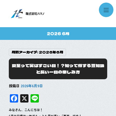
2026 6月
月別アーカイブ:
2026年6月
夏至って実はすごい日！？知って得する豆知識
と長い一日の楽しみ方
投稿日
2026年6月9日
F
X
Li
ac
n
みなさん、こんにちは！
e
e
6月21日頃は一年でもっとも昼が長い「夏至」です！