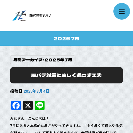
2025 7月
月別アーカイブ:
2025年7月
夏バテ対策と涼しく過ごす工夫
投稿日
2025年7月4日
F
X
Li
ac
n
みなさん、こんにちは！
e
e
7月に入ると本格的な暑さがやってきますね。「もう暑くて何もやる気
が起きない…」なんて声をよく聞きますが、今回は夏バテを防いで、