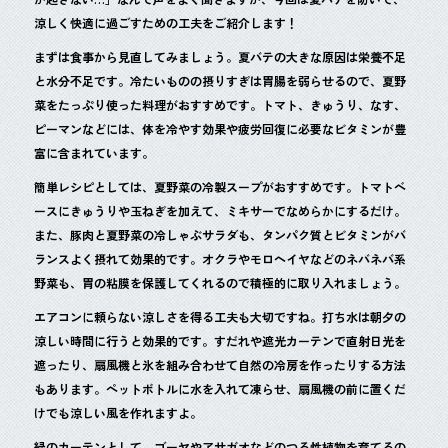
b
o
涼しく快適に過ごすための工夫をご紹介します！
o
まずは食事から見直してみましょう。夏バテの大きな原因は栄養不足
と水分不足です。冷たいものの摂りすぎは胃腸を弱らせるので、夏野
k
菜をたっぷり使った料理がおすすめです。トマト、きゅうり、なす、
ピーマンなどには、体を冷やす効果や疲労回復に必要なビタミンが豊
富に含まれています。
簡単レシピとしては、夏野菜の冷製スープがおすすめです。トマトベ
ースにきゅうりや玉ねぎを加えて、ミキサーでなめらかにするだけ。
また、豚肉と夏野菜の冷しゃぶサラダも、タンパク質とビタミンがバ
ランスよく摂れて効果的です。オクラやモロヘイヤなどのネバネバ系
野菜も、胃の粘膜を保護してくれるので積極的に取り入れましょう。
エアコンに頼らない涼しさを得る工夫も大切ですね。打ち水は朝夕の
涼しい時間に行うと効果的です。すだれや遮光カーテンで直射日光を
遮ったり、扇風機と氷を組み合わせて自然の冷房を作ったりする方法
もあります。ペットボトルに水を入れて凍らせ、扇風機の前に置くだ
けでも涼しい風を作れますよ。
緑のカーテンとして、ゴーヤやアサガオなどのつる性植物を育てるの