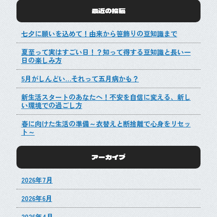
最近の投稿
七夕に願いを込めて！由来から笹飾りの豆知識まで
夏至って実はすごい日！？知って得する豆知識と長い一
日の楽しみ方
5月がしんどい…それって五月病かも？
新生活スタートのあなたへ！不安を自信に変える、新し
い環境での過ごし方
春に向けた生活の準備～衣替えと断捨離で心身をリセッ
ト～
アーカイブ
2026年7月
2026年6月
2026年4月