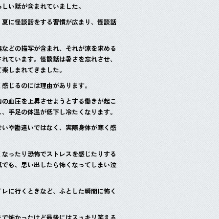
ろしい話が含まれていました。
、夏に怪談話をする習慣が広まり、怪談話
奥などの描写が含まれ、それが涼を求める
されています。怪談話は暑さを忘れさせ、
て楽しまれてきました。
く感じるのには理由があります。
内の血圧を上昇させようとする働きが起こ
し、手足の体温が低下し冷たくなります。
せいや勘違いではなく、実際身体が寒く感
くなったり恐怖でストレスを感じたりする
気でも、思い出したら怖くなってしまい泣
イレに行くときなど、ふとした瞬間に怖く
まで怖かったけど最後にはスッキリ笑える