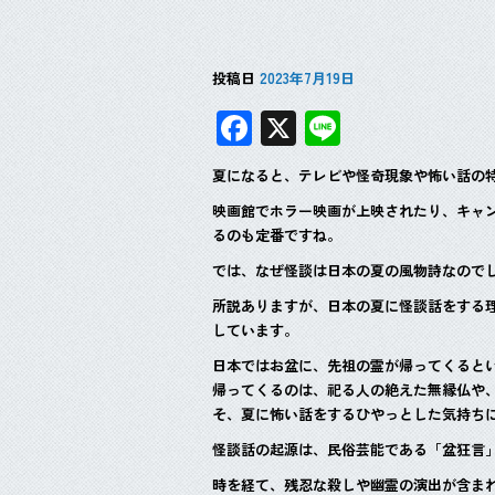
投稿日
2023年7月19日
F
X
Li
ac
n
夏になると、テレビや怪奇現象や怖い話の
e
e
映画館でホラー映画が上映されたり、キャ
b
るのも定番ですね。
o
では、なぜ怪談は日本の夏の風物詩なので
o
所説ありますが、日本の夏に怪談話をする
k
しています。
日本ではお盆に、先祖の霊が帰ってくると
帰ってくるのは、祀る人の絶えた無縁仏や
そ、夏に怖い話をするひやっとした気持ち
怪談話の起源は、民俗芸能である「盆狂言
時を経て、残忍な殺しや幽霊の演出が含ま