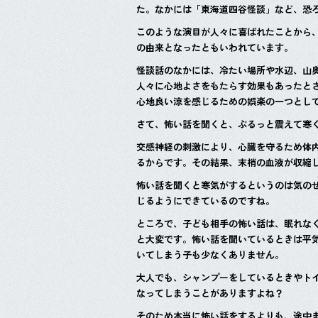
た。なかには「東海道四谷怪談」など、恐
このような演目が人々に喜ばれたことから
の由来となったともいわれています。
怪談話のなかには、冷たい場所や水辺、山
人々に心地よさをもたらす効果もあったと
心地良い涼を感じるための娯楽の一つとし
さて、怖い話を聞くと、ぶるっと震えて寒
交感神経の刺激により、心臓を守るため体
るからです。その結果、末梢の血液が収縮
怖い話を聞くと寒気がするというのは気の
じるようにできているのですね。
ところで、子ども相手の怖い話は、眠れな
と大変です。怖い話を聞いているときは平
いてしまう子も少なくありません。
大人でも、シャンプーをしているときやト
なってしまうことがありますよね？
そのため本当に怖い話をするよりも、途中