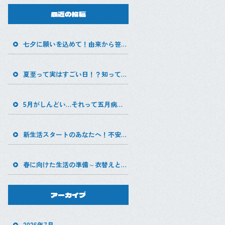
最近の投稿
七夕に願いを込めて！由来から笹飾りの豆知識まで
夏至って実はすごい日！？知って得する豆知識と長い一日の楽しみ方
5月がしんどい…それって五月病かも？
新生活スタートのあなたへ！不安を自信に変える、新しい環境での過ごし方
春に向けた生活の準備～衣替えと断捨離で心身をリセット～
アーカイブ
2026年7月