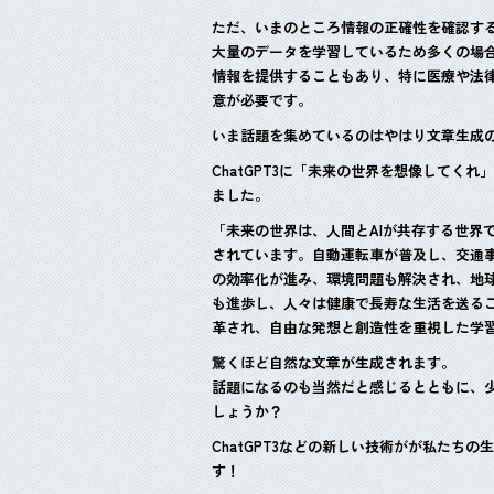
ただ、いまのところ情報の正確性を確認す
大量のデータを学習しているため多くの場
情報を提供することもあり、特に医療や法
意が必要です。
いま話題を集めているのはやはり文章生成
ChatGPT3に「未来の世界を想像してく
ました。
「未来の世界は、人間とAIが共存する世界
されています。自動運転車が普及し、交通
の効率化が進み、環境問題も解決され、地
も進歩し、人々は健康で長寿な生活を送る
革され、自由な発想と創造性を重視した学
驚くほど自然な文章が生成されます。
話題になるのも当然だと感じるとともに、
しょうか？
ChatGPT3などの新しい技術がが私たち
す！