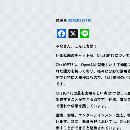
投稿日
2023年3月7日
F
X
Li
ac
n
みなさん、こんにちは！
e
e
いま話題のチャットAI、ChatGPT3につ
b
ChatGPT3は、OpenAIが開発した人
o
れた能力を持っており、様々な分野で活用
o
中でも特に大規模なもので、1750億個の
です。
k
ChatGPT3の最も素晴らしい点の1つは
生成することができる点です。翻訳、質問
で優れた成果を残しています。
医療、金融、エンターテインメントなど、様々
います。特に、教育分野においては、Chat
出すことができると期待されています。