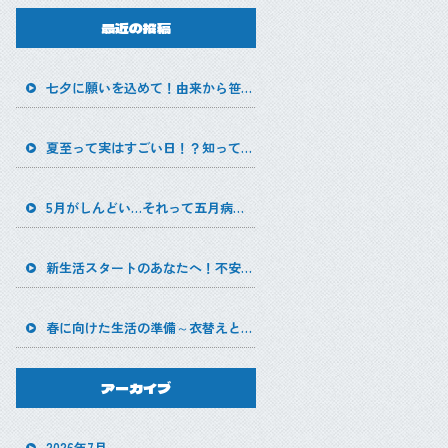
最近の投稿
七夕に願いを込めて！由来から笹飾りの豆知識まで
夏至って実はすごい日！？知って得する豆知識と長い一日の楽しみ方
5月がしんどい…それって五月病かも？
新生活スタートのあなたへ！不安を自信に変える、新しい環境での過ごし方
春に向けた生活の準備～衣替えと断捨離で心身をリセット～
アーカイブ
2026年7月