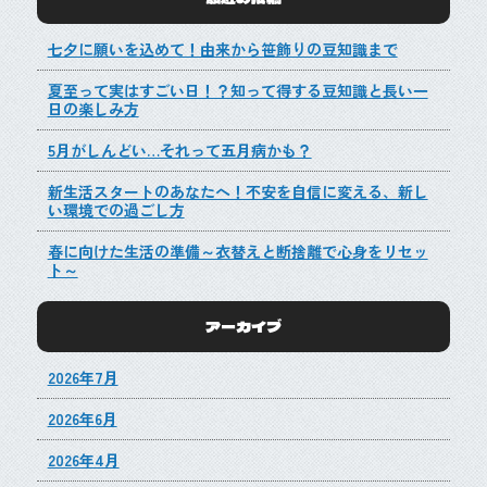
七夕に願いを込めて！由来から笹飾りの豆知識まで
夏至って実はすごい日！？知って得する豆知識と長い一
日の楽しみ方
5月がしんどい…それって五月病かも？
新生活スタートのあなたへ！不安を自信に変える、新し
い環境での過ごし方
春に向けた生活の準備～衣替えと断捨離で心身をリセッ
ト～
アーカイブ
2026年7月
2026年6月
2026年4月