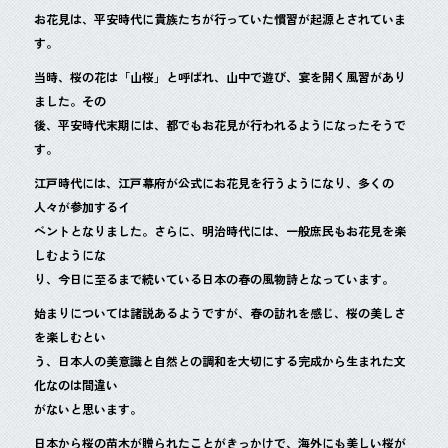
b
お花見は、平安時代に貴族たちが行っていた慣習が起源とされていま
o
す。
o
当時、桜の花は「山桜」と呼ばれ、山中で遊び、宴を開く風習があり
k
ました。その
後、平安時代末期には、都でもお花見が行われるようになったそうで
す。
江戸時代には、江戸幕府が公式にお花見を行うようになり、多くの
人々が参加するイ
ベントとなりました。さらに、明治時代には、一般庶民もお花見を楽
しむようにな
り、今日に至るまで続いている日本の春の風物詩となっています。
始まりについては諸説あるようですが、春の訪れを感じ、桜の美しさ
を楽しむとい
う、日本人の美意識と自然との調和を大切にする完成から生まれた文
化なのは間違い
がないと思います。
日本から桜の苗木が贈られたことがきっかけで、海外にも美しい桜が