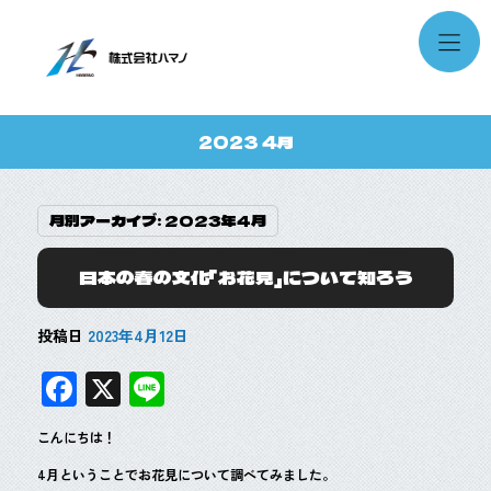
2023 4月
月別アーカイブ:
2023年4月
日本の春の文化「お花見」について知ろう
投稿日
2023年4月12日
F
X
Li
ac
n
こんにちは！
e
e
4月ということでお花見について調べてみました。