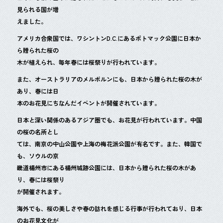
見られる国が増
えました。
アメリカ合衆国では、ワシントンD.C.にあるポトマック公園に日本か
ら贈られた桜の
木が植えられ、毎年春には桜祭りが行われています。
また、オーストラリアのメルボルンにも、日本から贈られた桜の木が
あり、春には日
本のお花見にちなんだイベントが開催されています。
日本と深い関係のあるアジア圏でも、お花見が行われています。中国
の桜の名所とし
ては、南京の中山公園や上海の梅花派公園が有名です。また、韓国で
も、ソウルの京
畿道楊州市にある楊州城跡公園には、日本から贈られた桜の木があ
り、春には桜祭り
が開催されます。
海外でも、桜の美しさや春の訪れを感じる行事が行われており、日本
のお花見文化が