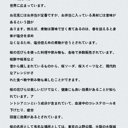
世界に広まっています。
お花見にはお弁当が定番ですが、お弁当に入っている具材には意味が
あるという説が
あります。例えば、煮物は薄味で甘く煮てあるのは、春を迎えると身
体が塩分を求め
なくなるため、塩分控えめの煮物が合うとされています。
桜の花びらを使った料理や飲み物も、各地で多数販売されています。
桜餅や桜茶など
昔から親しまれているものから、桜ソーダ、桜スイーツなど、現代的
なアレンジがさ
れた食べ物や飲み物も楽しむことができます。
桜の花びらは美しいだけでなく、健康にも良い効果があることが知ら
れています。ア
ントシアニンという成分が含まれていて、血液中のコレステロールを
下げたり、疲労
回復に効果があるとされています。
桜の名所として有名な場所としては、東京の上野公園、大阪の大阪城