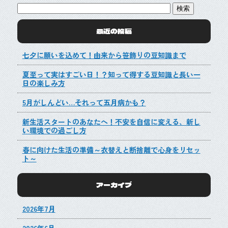
最近の投稿
七夕に願いを込めて！由来から笹飾りの豆知識まで
夏至って実はすごい日！？知って得する豆知識と長い一
日の楽しみ方
5月がしんどい…それって五月病かも？
新生活スタートのあなたへ！不安を自信に変える、新し
い環境での過ごし方
春に向けた生活の準備～衣替えと断捨離で心身をリセッ
ト～
アーカイブ
2026年7月
2026年6月